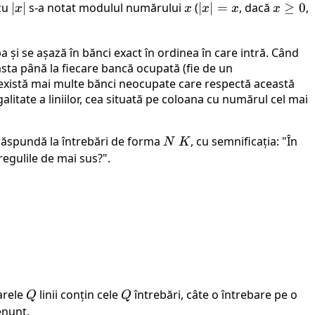
 cu
|x|
∣
∣
s-a notat modulul numărului
x
(
|x|
∣
∣
=
, dacă
x
≥
0
,
x
x
x
x
x
=
\ge
x
0
a și se așază în bănci exact în ordinea în care intră. Când
asta până la fiecare bancă ocupată (fie de un
 există mai multe bănci neocupate care respectă această
galitate a liniilor, cea situată pe coloana cu numărul cel mai
 răspundă la întrebări de forma
N
, cu semnificația: "În
N
K
\
regulile de mai sus?".
K
arele
Q
linii conțin cele
Q
întrebări, câte o întrebare pe o
Q
Q
enunț.