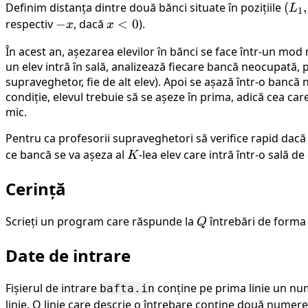
Definim distanța dintre două bănci situate în pozițiile
(L_
(
,
L
\times
1
C_1
respectiv
-
−
, dacă
x
<
0
).
x
x
(2^N -
x
<
1)
În acest an, așezarea elevilor în bănci se face într-un mod 
0
un elev intră în sală, analizează fiecare bancă neocupată,
supraveghetor, fie de alt elev). Apoi se așază într-o ban
condiție, elevul trebuie să se așeze în prima, adică cea care
mic.
Pentru ca profesorii supraveghetori să verifice rapid dacă
ce bancă se va așeza al
K
-lea elev care intră într-o sală
K
Cerință
Scrieți un program care răspunde la
Q
întrebări de forma 
Q
Date de intrare
Fișierul de intrare
conține pe prima linie un nu
bafta.in
linie. O linie care descrie o întrebare conține două numer