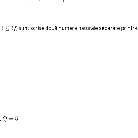
≤
) sunt scrise două numere naturale separate printr-un
i
Q
)
,
Q
=
5
Q
=
5