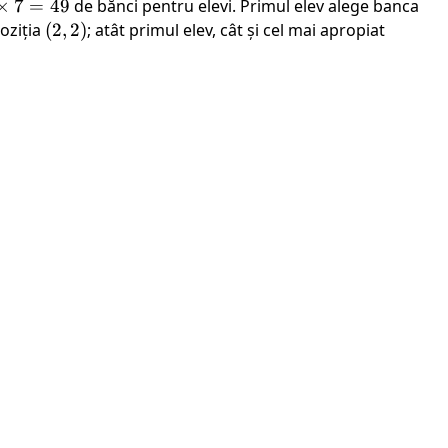
×
7
=
49
de bănci pentru elevi. Primul elev alege banca
imes
poziția
(2,
(
2
,
2
)
; atât primul elev, cât și cel mai apropiat
 =
2)
9