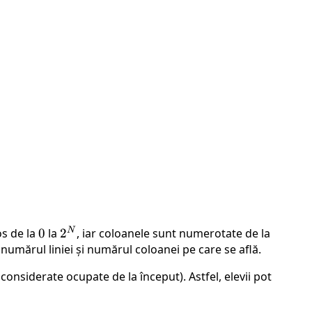
N
os de la
0
0
la
2^N
2
, iar coloanele sunt numerotate de la
n numărul liniei și numărul coloanei pe care se află.
considerate ocupate de la început). Astfel, elevii pot
.