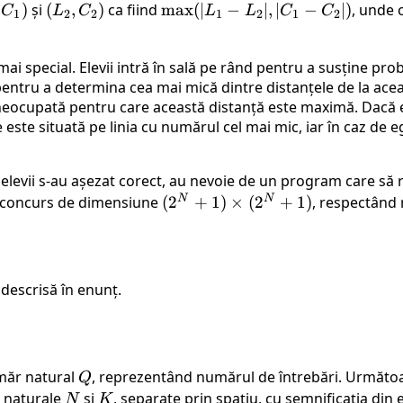
1,
)
și
(L_2,
(
,
)
ca fiind
\max(|L_1
max
(
∣
−
∣
,
∣
−
∣
)
, unde
C
L
C
L
L
C
C
1
2
2
1
2
1
2
)
C_2)
- L_2|,
|C_1 -
mai special. Elevii intră în sală pe rând pentru a susține prob
C_2|)
 pentru a determina cea mai mică dintre distanțele de la ace
că neocupată pentru care această distanță este maximă. Dacă
 este situată pe linia cu numărul cel mai mic, iar în caz de e
 elevii s-au așezat corect, au nevoie de un program care să
N
N
 de concurs de dimensiune
(2^N
(
2
+
1
)
×
(
2
+
1
)
, respectând 
+ 1)
\times
(2^N
+ 1)
descrisă în enunț.
măr natural
Q
, reprezentând numărul de întrebări. Următo
Q
e naturale
N
și
K
, separate prin spațiu, cu semnificația din 
N
K