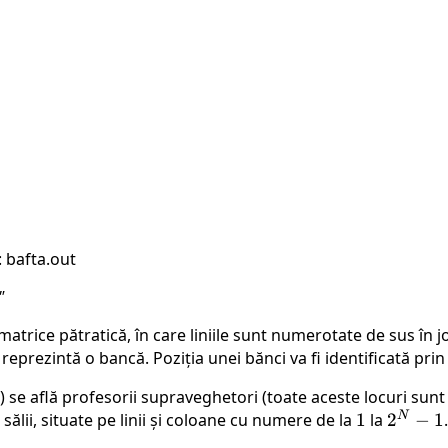
 bafta.out
"
atrice pătratică, în care liniile sunt numerotate de sus în j
 reprezintă o bancă. Poziția unei bănci va fi identificată pri
N
) se află profesorii supraveghetori (toate aceste locuri sunt 
N
 sălii, situate pe linii și coloane cu numere de la
1
1
la
2^N
2
−
1
- 1