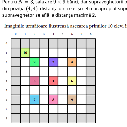
Pentru
N
=
3
, sala are
9
9
×
9
bănci, dar supraveghetorii 
N
=
\times
din poziția
(4,
(
4
,
4
)
; distanța dintre el și cel mai apropiat s
3
9
supraveghetor se află la distanța maximă
4)
2
2
.