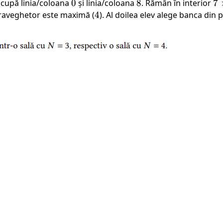
ocupă linia/coloana
0
0
și linia/coloana
8
8
. Rămân în interior
7
7
\t
upraveghetor este maximă (
4
4
). Al doilea elev alege banca din 
7
4