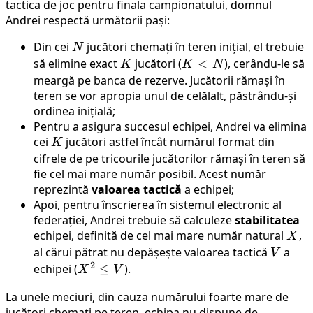
tactica de joc pentru finala campionatului, domnul
Andrei respectă următorii pași:
Din cei
N
jucători chemați în teren inițial, el trebuie
N
să elimine exact
K
jucători (
K
<
), cerându-le să
K
K
N
<
meargă pe banca de rezerve. Jucătorii rămași în
teren se vor apropia unul de celălalt, păstrându-și
N
ordinea inițială;
Pentru a asigura succesul echipei, Andrei va elimina
cei
K
jucători astfel încât numărul format din
K
cifrele de pe tricourile jucătorilor rămași în teren să
fie cel mai mare număr posibil. Acest număr
reprezintă
valoarea tactică
a echipei;
Apoi, pentru înscrierea în sistemul electronic al
federației, Andrei trebuie să calculeze
stabilitatea
echipei, definită de cel mai mare număr natural
X
,
X
al cărui pătrat nu depășește valoarea tactică
V
a
V
2
echipei (
X^2
≤
).
X
V
\le
La unele meciuri, din cauza numărului foarte mare de
V
jucători chemați pe teren, echipa nu dispune de