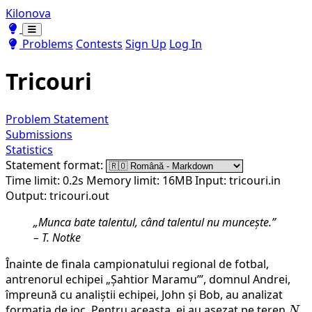
Kilonova
Toggle theme
Toggle theme
Problems
Contests
Sign Up
Log In
Tricouri
Problem Statement
Submissions
Statistics
Statement format:
Time limit: 0.2s
Memory limit: 16MB
Input: tricouri.in
Output: tricouri.out
„Munca bate talentul, când talentul nu muncește.”
– T. Notke
Înainte de finala campionatului regional de fotbal,
antrenorul echipei „Șahtior Maramu’”, domnul Andrei,
împreună cu analiștii echipei, John și Bob, au analizat
formația de joc. Pentru aceasta, ei au așezat pe teren
N
N