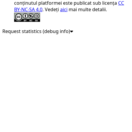
conținutul platformei este publicat sub licența
CC
BY-NC-SA 4.0
. Vedeți
aici
mai multe detalii.
Request statistics (debug info)