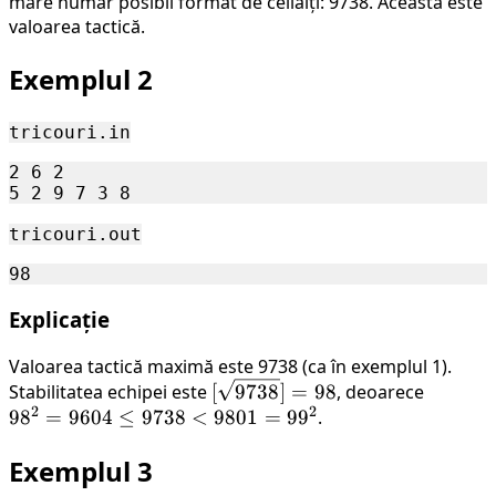
mare număr posibil format de ceilalți: 9738. Aceasta este
valoarea tactică.
Exemplul 2
tricouri.in
2 6 2

tricouri.out
Explicație
Valoarea tactică maximă este 9738 (ca în exemplul 1).
[\sqrt{9738}]
98^2
Stabilitatea echipei este
[
9738
]
=
98
, deoarece
2
2
= 98
=
9
8
=
9604
≤
9738
<
9801
=
9
9
.
9604
Exemplul 3
\le
9738