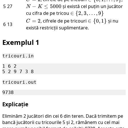
\le
2
K
=
{0, 1,
K
5
27
−
≤
5000
și există cel puțin un jucător
N
K
9
\le
2
\dots,
\l
cu cifra de pe tricou
\in \
∈
{
2
,
3
,
…
,
9
}
18
9\}
5
{2, 3,
C
=
2
, cifrele de pe tricouri
\in
∈
{
0
,
1
}
și nu
C
6
13
\dots,
=
\
există restricții suplimentare.
9\}
2
{0,
Exemplul 1
1\}
tricouri.in
1 6 2

tricouri.out
Explicație
Eliminăm 2 jucători din cei 6 din teren. Dacă trimitem pe
bancă jucătorii cu tricourile 5 și 2, rămânem cu cel mai