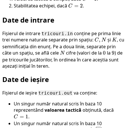
=
Stabilitatea echipei, dacă
C
=
2
.
C
1
=
Date de intrare
2
Fișierul de intrare
conține pe prima linie
tricouri.in
trei numere naturale separate prin spațiu:
C,
,
și
K
, cu
C
N
K
N
semnificația din enunț. Pe a doua linie, separate prin
câte un spațiu, se află cele
N
cifre (valori de la
0
0
la
9
9
) de
N
pe tricourile jucătorilor, în ordinea în care aceștia sunt
așezați inițial în teren.
Date de ieșire
Fișierul de ieșire
va conține:
tricouri.out
Un singur număr natural scris în baza 10
reprezentând
valoarea tactică
obținută, dacă
C
=
1
.
=
C
1
Un singur număr natural scris în baza 10