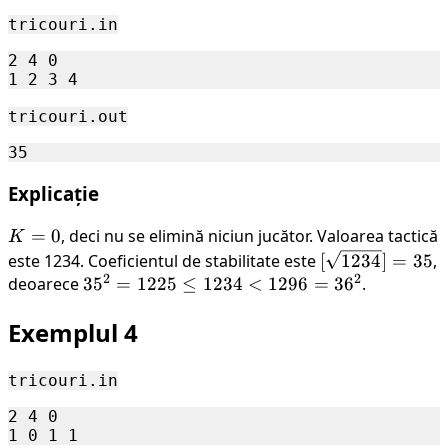
<
tricouri.in
9801
2 4 0

=
99^2
tricouri.out
Explicație
K
=
0
, deci nu se elimină niciun jucător. Valoarea tactică
K
=
[\sqrt{1234}]
este 1234. Coeficientul de stabilitate este
[
1234
]
=
35
,
2
2
0
= 35
deoarece
35^2
3
5
=
1225
≤
1234
<
1296
=
3
6
.
=
Exemplul 4
1225
\le
1234
tricouri.in
<
2 4 0

1296
=