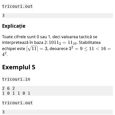
36^2
tricouri.out
Explicație
Toate cifrele sunt 0 sau 1, deci valoarea tactică se
interpretează în baza 2:
1011_2
101
1
=
1
1
. Stabilitatea
2
10
2
[\sqrt{11}]
=
3^2
echipei este
[
11
]
=
3
, deoarece
3
=
9
≤
11
<
16
=
2
= 3
11_{10}
= 9
4
.
\le
Exemplul 5
11
<
16
tricouri.in
=
2 6 2

4^2
tricouri.out