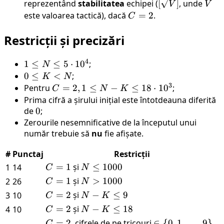
[\sqrt{V}]
V
reprezentând
stabilitatea
echipei (
[
]
, unde
V
V
este valoarea tactică), dacă
C
=
2
.
C
=
Restricții și precizări
2
4
1 \le
1
≤
≤
5
⋅
1
0
;
N
N \le
0
0
≤
<
;
K
N
3
5
\le
Pentru
C =
=
2
,
1
≤
−
≤
18
⋅
1
0
;
C
N
K
\cdot
K
2, 1
Prima cifră a șirului inițial este întotdeauna diferită
10^4
<
de
0
0
;
\le N
N
Zerourile nesemnificative de la începutul unui
- K
număr trebuie să
nu
fie afișate.
\le
18
#
Punctaj
Restricții
\cdot
C
=
1
și
N
≤
1000
1
14
C
10^3
N
=
\le
C
=
1
și
N >
>
1000
2
26
C
N
1
1000
=
1000
C
=
2
și
N
−
≤
9
3
10
C
N
K
1
=
-
C
=
2
și
N
−
≤
18
4
10
C
N
K
2
K
=
-
C
=
2
, cifrele de pe tricouri
\in \
∈
{
0
,
1
,
…
,
9
}
,
N 
C