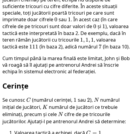
suficiente tricouri cu cifre diferite. În aceste situații
speciale, toți jucătorii poartă tricouri pe care sunt
imprimate doar cifrele
0
0
sau
1
1
. În acest caz (în care
cifrele de pe tricouri sunt doar valori de
0
0
și
1
1
), valoarea
tactică este interpretată în baza 2. De exemplu, dacă în
teren rămân jucătorii cu tricourile
1,
1
,
1
,
1
, valoarea
tactică este
111
111
(în baza 2), adică numărul
1,
7
7
(în baza 10).
1
Cum timpul până la marea finală este limitat, John și Bob
vă roagă să îl ajutați pe antrenorul Andrei să înscrie
echipa în sistemul electronic al federației.
Cerințe
Se cunosc
C
(numărul cerinței,
1
1
sau
2
2
),
N
numărul
C
N
inițial de jucători,
K
numărul de jucători ce trebuie
K
eliminați, precum și cele
N
cifre de pe tricourile
N
jucătorilor. Ajutați-l pe antrenorul Andrei să determine:
Valoarea tactică a echipei, dacă
C
=
1
.
C