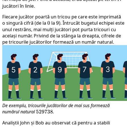
jucători în linie.
Fiecare jucător poartă un tricou pe care este imprimată
o singură cifră (de la
0
0
la
9
9
). Întrucât bugetul echipei este
unul restrâns, mai mulți jucători pot purta tricouri cu
același număr. Privind de la stânga la dreapta, cifrele de
pe tricourile jucătorilor formează un număr natural.
De exemplu, tricourile jucătorilor de mai sus formează
numărul natural
529738
529738
.
Analiștii John și Bob au observat că pentru a stabili