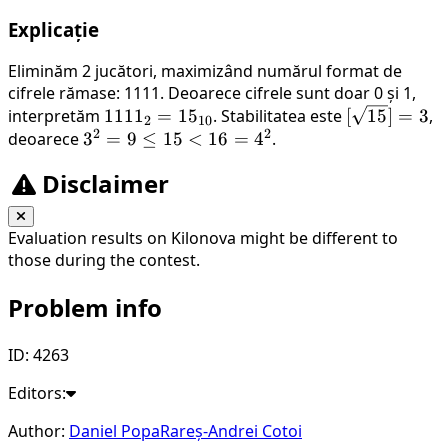
Explicație
Eliminăm 2 jucători, maximizând numărul format de
cifrele rămase: 1111. Deoarece cifrele sunt doar 0 și 1,
1111_2
[\sqrt{15}]
interpretăm
111
1
=
1
5
. Stabilitatea este
[
15
]
=
3
,
2
10
2
2
=
= 3
deoarece
3^2
3
=
9
≤
15
<
16
=
4
.
15_{10}
= 9
Disclaimer
\le
15
<
Evaluation results on Kilonova might be different to
16
those during the contest.
=
4^2
Problem info
ID: 4263
Editors:
Author:
Daniel Popa
Rareș-Andrei Cotoi