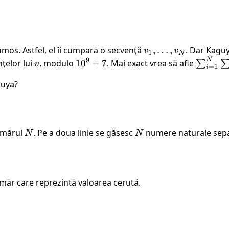
a_k)
a_k) =
min(a_1,
\dots,
a_k)
umos. Astfel, el îi cumpară o secvenţă
v_1,
,
…
,
. Dar Kaguy
v
v
1
N
\cdot
\dots,
N
9
v
{10}^{9}
\sum_{
ţelor lui
, modulo
10
+
7
. Mai exact vrea să afle
∑
v
=
1
i
max(a_1,
v_N
+ 7
\sum_{
\dots,
guya?
h(v_i, \
a_k)
\cdot
(a_1\
\&\
umărul
N
. Pe a doua linie se găsesc
N
numere naturale separ
N
N
\dots\
\&\ a_k)
\cdot
(a_1\ |\
măr care reprezintă valoarea cerută.
\dots\ |\
a_k)