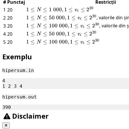
#
Punctaj
Restricții
20
1 \leq N
1
≤
≤
1
000
,
1
≤
≤
2
1
20
N
v
i
\leq 1\
20
1 \leq N
1
≤
≤
50
000
,
1
≤
≤
2
, valorile din 
2
20
N
v
i
000, 1
\leq 50\
30
1 \leq N
1
≤
≤
100
000
,
1
≤
≤
2
, valorile din
3
20
N
v
i
\leq v_i
000, 1
\leq 100\
20
1 \leq N
1
≤
≤
50
000
,
1
≤
≤
2
4
20
N
v
\leq
i
\leq v_i
000, 1
\leq 50\
30
1 \leq N
1
≤
≤
100
000
,
1
≤
≤
2
5
20
{2}^{20}
N
v
\leq
i
\leq v_i
000, 1
\leq 100\
{2}^{20}
\leq
\leq v_i
000, 1
Exemplu
{2}^{30}
\leq
\leq v_i
{2}^{20}
\leq
hipersum.in
{2}^{30}
4

hipersum.out
Disclaimer