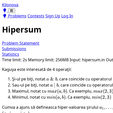
Kilonova
Toggle theme
Toggle theme
Problems
Contests
Sign Up
Log In
Hipersum
Problem Statement
Submissions
Statistics
Time limit: 2s
Memory limit: 256MB
Input: hipersum.in
Out
Kaguya este interesată de 4 operaţii:
Şi-ul pe biţi, notat
a\
&
, care coincide cu operatorul
a
b
\&\
Sau-ul pe biţi, notat
a\
∣
, care coincide cu operatoru
a
b
b
|\
Maximul, notat cu
max(a,
(
,
)
. Ca exemplu,
max(2,
(
2
,
3
ma
x
a
b
ma
x
b
b)
3) = 3
Minimul, notat cu
min(a,
(
,
)
. Ca exemplu,
min(2,
(
2
,
3
)
min
a
b
min
b)
3) = 2
Cumva a ajuns să defineasca hiper-valoarea şirului
a_1,
,
…
a
1
\dots,