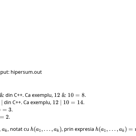
put: hipersum.out
\&
&
din C++. Ca exemplu,
12\
12
&
10
=
8
.
\&\
l
|
∣
din C++. Ca exemplu,
12\
12
∣
10
=
14
.
10
|\
)
=
3
.
= 8
10
=
2
.
=
,
, notat cu
h(a_1,
(
,
…
,
)
, prin expresia
h(a_1,
(
,
…
,
)
=
a
h
a
a
h
a
a
14
1
1
k
k
k
\dots,
\dots,