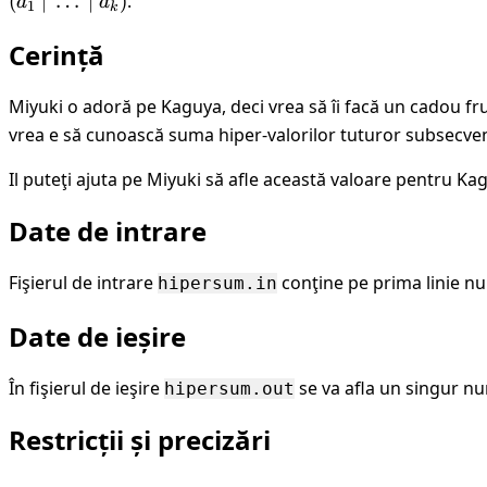
(
∣
…
∣
)
.
a
a
1
k
a_k
Cerință
Miyuki o adoră pe Kaguya, deci vrea să îi facă un cadou fr
vrea e să cunoască suma hiper-valorilor tuturor subsecven
Il puteţi ajuta pe Miyuki să afle această valoare pentru Ka
Date de intrare
Fişierul de intrare
conţine pe prima linie n
hipersum.in
Date de ieșire
În fişierul de ieşire
se va afla un singur nu
hipersum.out
Restricții și precizări