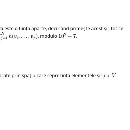
a este o fiinţa aparte, deci când primeşte acest şir, tot ce
N
9
i=1}^{N}
{10}^{9}+7
(
,
…
,
)
, modulo
10
+
7
.
∑
h
v
v
i
j
=
j
i
j=i}^{N}
dots, v_j)
ate prin spaţiu care reprezintă elementele şirului
V
.
V