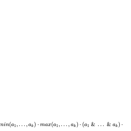
(
,
…
,
)
⋅
(
,
…
,
)
⋅
(
&
…
&
)
⋅
min
a
a
ma
x
a
a
a
a
1
1
1
k
k
k