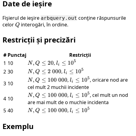
Date de ieșire
Fişierul de ieşire
conţine răspunsurile
arbquery.out
celor
Q
interogări, în ordine.
Q
Restricții și precizări
#
Punctaj
Restricții
5
N,
,
≤
20
,
l_i \leq
≤
10
1
10
N
Q
l
i
Q
{10}^{5}
5
N,
,
≤
2
000
,
l_i \leq
≤
10
2
30
N
Q
l
i
\leq
Q
{10}^{5}
5
N, Q
,
≤
100
000
,
l_i \leq
≤
10
, oricare nod are
N
Q
l
i
3
10
20
\leq
\leq
{10}^{5}
cel mult 2 muchii incidente
2\
100\
5
N, Q
,
≤
100
000
,
l_i \leq
≤
10
, cel mult un nod
N
Q
l
i
4
10
000
000
\leq
{10}^{5}
are mai mult de o muchie incidenta
100\
5
N, Q
,
≤
100
000
,
l_i \leq
≤
10
5
40
N
Q
l
i
000
\leq
{10}^{5}
100\
Exemplu
000