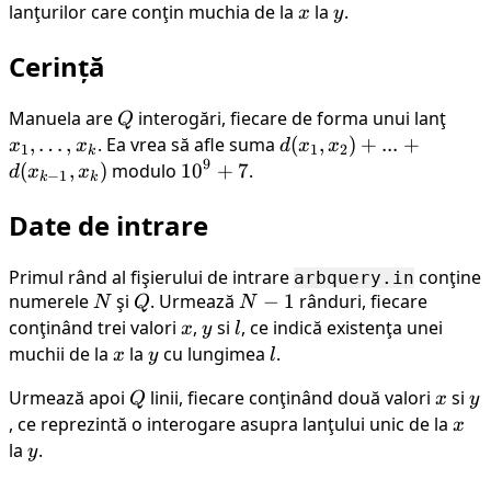
y)
y)
lanţurilor care conţin muchia de la
x
la
y
.
x
y
Cerință
Manuela are
Q
interogări, fiecare de forma unui lanţ
x_1,
Q
\dot
,
…
,
. Ea vrea să afle suma
d(x_1,
(
,
)
+
...
+
x
x
d
x
x
1
1
2
k
9
x_k
x_2) +
(
,
)
modulo
{10}^{9}
10
+
7
.
d
x
x
−
1
k
k
... +
+ 7
Date de intrare
d(x_{k-
1},
x_k)
Primul rând al fişierului de intrare
conţine
arbquery.in
numerele
N
şi
Q
. Urmează
N
−
1
rânduri, fiecare
N
Q
N
-
conţinând trei valori
x
,
y
si
l
, ce indică existenţa unei
x
y
l
1
muchii de la
x
la
y
cu lungimea
l
.
x
y
l
Urmează apoi
Q
linii, fiecare conţinând două valori
x
si
y
Q
x
y
, ce reprezintă o interogare asupra lanţului unic de la
x
x
la
y
.
y