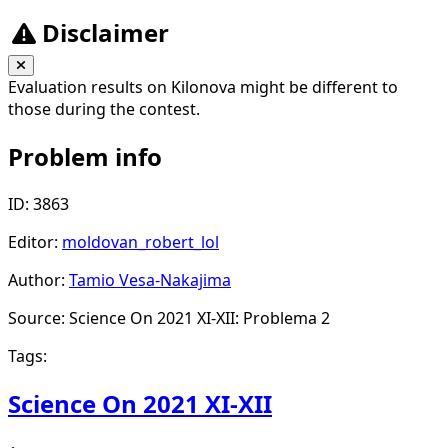
3
102
3
=
3
2)
Disclaimer
201
+
d(2,
3)
Evaluation results on Kilonova might be different to
=
those during the contest.
303
Problem info
ID: 3863
Editor:
moldovan_robert_lol
Author:
Tamio Vesa-Nakajima
Source: Science On 2021 XI-XII: Problema 2
Tags:
Science On 2021 XI-XII