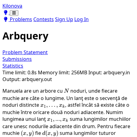
Kilonova
Toggle theme
Toggle theme
Problems
Contests
Sign Up
Log In
Arbquery
Problem Statement
Submissions
Statistics
Time limit: 0.8s
Memory limit: 256MB
Input: arbquery.in
Output: arbquery.out
Manuela are un arbore cu
N
noduri, unde fiecare
N
muchie are câte o lungime. Un lanţ este o secvenţă de
noduri distincte
x_1,
,
…
,
, astfel încât să existe câte o
x
x
1
k
\dots,
muchie între oricare două noduri adiacente. Numim
lungimea unui lanţ
x_k
x_1,
,
...
,
suma lungimilor muchiilor
x
x
1
k
...,
care unesc nodurile adiacente din drum. Pentru fiecare
muchie
(x,
(
,
)
fie
d(x,
(
x_k
,
)
suma lungimilor tuturor
x
y
d
x
y