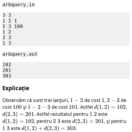
arbquery.in
3 3

1 2 1

2 3 100

1 2

2 3

arbquery.out
102

201

Explicație
Observăm că sunt trei lanţuri,
1
1
−
2
de cost
1
1
,
2
2
−
3
de
cost
100
100
şi
1
1
−
2
−
3
de cost
101
101
-
. Astfel
d(1,
(
1
,
2
-
)
=
102
,
d(
d
-
2
2)
3
3
(
2
,
3
)
=
201
. Astfel rezultatul pentru
1
1
2
este
d(1,
d
2
=
=
\
2)
(
1
,
2
)
=
102
, pentru
2
2
3
este
d(2,
(
2
,
3
)
=
201
, şi pentru
1
d
d
-
102
2
2
=
\
3)
\
1
3
este
d(1,
(
1
,
2
)
+
(
2
,
3
)
=
303
.
d
d