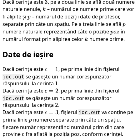
Dacă cerința este
3
3
, pe a doua linie se află două numere
naturale nenule,
k
– numărul de numere prime care vor
k
fi alipite și
p
– numărul de poziții date de profesor,
p
separate prin câte un spațiu. Pe a treia linie se află
p
p
numere naturale reprezentând câte o poziție
poz
în
p
oz
numărul format prin alipirea celor
k
numere prime.
k
Date de ieșire
Dacă cerința este
c=1
=
1
, pe prima linie din fișierul
c
se găsește un număr corespunzător
joc.out
răspunsului la cerința
1
1
.
Dacă cerința este
c=2
=
2
, pe prima linie din fișierul
c
se găsește un număr corespunzător
joc.out
răspunsului la cerința
2
2
.
Dacă cerința este
c=3
=
3
, fișierul
va conține pe
joc.out
c
prima linie
p
numere separate prin câte un spațiu,
p
fiecare număr reprezentând numărul prim din care
provine cifra aflată la poziția poz, conform cerinței.