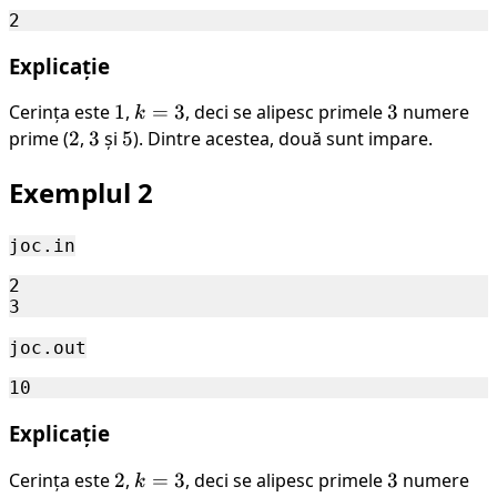
Explicație
Cerința este
1
1
,
k=3
=
3
, deci se alipesc primele
3
3
numere
k
prime (
2
2
,
3
3
și
5
5
). Dintre acestea, două sunt impare.
Exemplul 2
joc.in
2

joc.out
Explicație
Cerința este
2
2
,
k=3
=
3
, deci se alipesc primele
3
3
numere
k