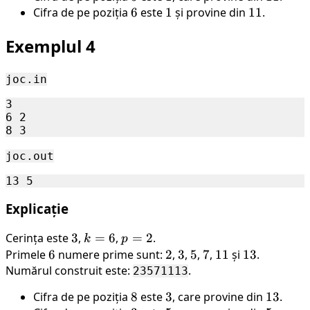
Cifra de pe poziția
6
6
este
1
1
și provine din
11
11
.
Exemplul 4
joc.in
3

6 2 

joc.out
Explicație
Cerința este
3
3
,
k=6
=
6
,
p=2
=
2
.
k
p
Primele
6
6
numere prime sunt:
2
2
,
3
3
,
5
5
,
7
7
,
11
11
și
13
13
.
Numărul construit este:
.
23571113
Cifra de pe poziția
8
8
este
3
3
, care provine din
13
13
.