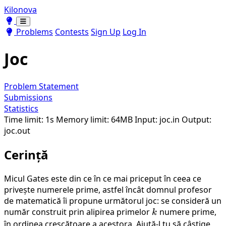
Kilonova
Toggle theme
Toggle theme
Problems
Contests
Sign Up
Log In
Joc
Problem Statement
Submissions
Statistics
Time limit: 1s
Memory limit: 64MB
Input: joc.in
Output:
joc.out
Cerință
Micul Gates este din ce în ce mai priceput în ceea ce
privește numerele prime, astfel încât domnul profesor
de matematică îi propune următorul joc: se consideră un
număr construit prin alipirea primelor
k
numere prime,
k
în ordinea crescătoare a acestora. Ajută-l tu să câștige