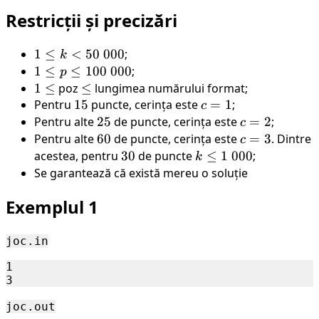
Restricții și precizări
1
1
≤
<
50
000
;
k
\leq
1
1
≤
≤
100
000
;
p
k
\leq
1
1
≤
poz
\leq
≤
lungimea numărului format;
\lt
p
\leq
Pentru
15
15
puncte, cerința este
c=1
=
1
;
c
50
\leq
Pentru alte
25
25
de puncte, cerința este
c=2
=
2
;
c
\
100
Pentru alte
60
60
de puncte, cerința este
c=3
=
3
. Dintre
c
000
\
acestea, pentru
30
30
de puncte
k
≤
1
000
;
k
000
\leq
Se garantează că există mereu o soluție
1 \
Exemplul 1
000
joc.in
1

joc.out