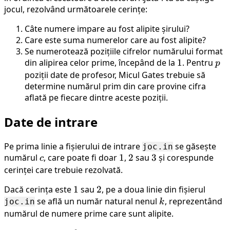
jocul, rezolvând următoarele cerințe:
Câte numere impare au fost alipite șirului?
Care este suma numerelor care au fost alipite?
Se numerotează pozițiile cifrelor numărului format
din alipirea celor prime, începând de la
1
1
. Pentru
p
p
poziții date de profesor, Micul Gates trebuie să
determine numărul prim din care provine cifra
aflată pe fiecare dintre aceste poziții.
Date de intrare
Pe prima linie a fișierului de intrare
se găsește
joc.in
numărul
c
, care poate fi doar
1
1
,
2
2
sau
3
3
și corespunde
c
cerinței care trebuie rezolvată.
Dacă cerința este
1
1
sau
2
2
, pe a doua linie din fișierul
se află un număr natural nenul
k
, reprezentând
joc.in
k
numărul de numere prime care sunt alipite.