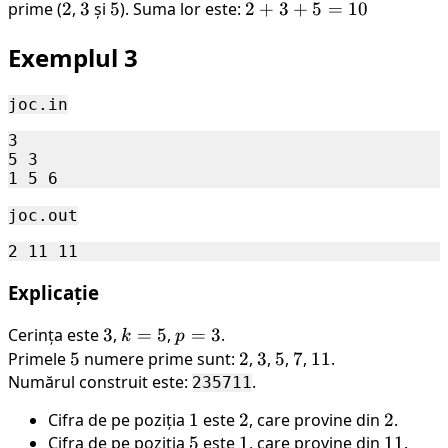
prime (
2
2
,
3
3
și
5
5
). Suma lor este:
2+3+5=10
2
+
3
+
5
=
10
Exemplul 3
joc.in
3

5 3

joc.out
Explicație
Cerința este
3
3
,
k=5
=
5
,
p=3
=
3
.
k
p
Primele
5
5
numere prime sunt:
2
2
,
3
3
,
5
5
,
7
7
,
11
11
.
Numărul construit este:
.
235711
Cifra de pe poziția
1
1
este
2
2
, care provine din
2
2
.
Cifra de pe poziția
5
5
este
1
1
, care provine din
11
11
.