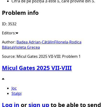
Cifra de pe poziția
3
3
este
5
5
, care provine din
5
5
.
Problem info
ID: 3532
Editors:
Author:
Badea Adrian-Cătălin
Filonela-Rodica
Bălașa
Violeta Grecea
Source: Micul Gates 2025 VII-VIII: Problem 1
Micul Gates 2025 VII-VIII
Joc
Stalpi
Log in
or
sign up
to be able to send