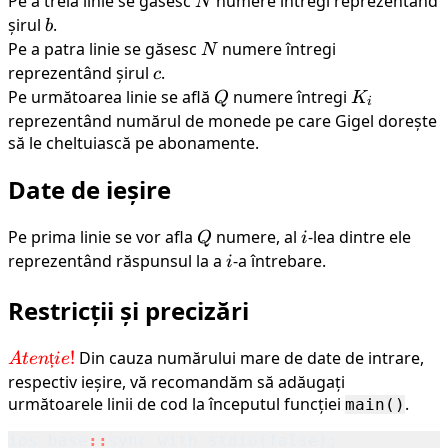
Pe a treia linie se găsesc
N
numere întregi reprezentând
N
șirul
b
.
b
Pe a patra linie se găsesc
N
numere întregi
N
reprezentând șirul
c
.
c
Pe următoarea linie se află
Q
numere întregi
K_i
Q
K
i
reprezentând numărul de monede pe care Gigel dorește
să le cheltuiască pe abonamente.
Date de ieșire
Pe prima linie se vor afla
Q
numere, al
i
-lea dintre ele
Q
i
reprezentând răspunsul la a
i
-a întrebare.
i
Restricții și precizări
\textcolor{red}
ț
!
Din cauza numărului mare de date de intrare,
A
t
e
n
i
e
{Atenție!}
respectiv ieșire, vă recomandăm să adăugați
următoarele linii de cod la începutul funcției
.
main()
ios_base
::
sync_with_stdio
(
false
);