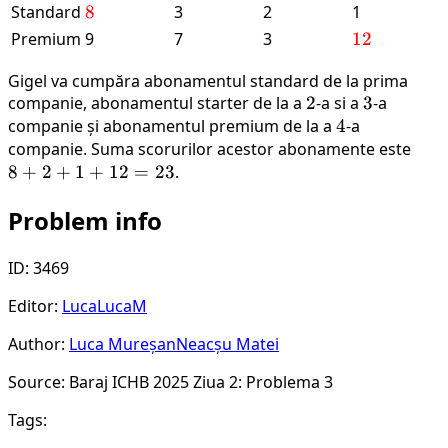
{2}
{1}
Standard
\textcolor{red}
8
3
2
1
{8}
Premium
9
7
3
\textcolor{
12
{12}
Gigel va cumpăra abonamentul standard de la prima
companie, abonamentul starter de la a
2
2
-a si a
3
3
-a
companie și abonamentul premium de la a
4
4
-a
companie. Suma scorurilor acestor abonamente este
8
8
+
2
+
1
+
12
=
23
.
+
2
Problem info
+
1
+
ID: 3469
12
Editor:
LucaLucaM
=
23
Author:
Luca Mureșan
Neacșu Matei
Source: Baraj ICHB 2025 Ziua 2: Problema 3
Tags: