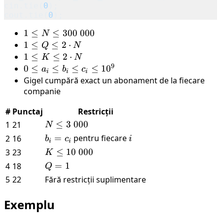
cin
.
tie
(
0
);
cout
.
tie
(
0
);
1
1
≤
≤
300
000
N
\leq
1
1
≤
≤
2
⋅
Q
N
N
\leq
1
1
≤
≤
2
⋅
K
N
\leq
9
Q
\leq
0
0
≤
≤
≤
≤
1
0
a
b
c
i
i
i
300
\leq
K
\leq
Gigel cumpără exact un abonament de la fiecare
\
2
\leq
a_i
companie
000
\cdot
2
\leq
#
Punctaj
Restricții
N
\cdot
b_i
N
≤
3
000
1
21
N
\leq
N
\leq
c_i
b_i
=
pentru fiecare
i
2
16
b
c
i
i
i
3 \
\leq
=
K
≤
10
000
3
23
K
000
10^9
c_i
\leq
Q
=
1
4
18
Q
10
=
5
22
Fără restricții suplimentare
\
1
000
Exemplu