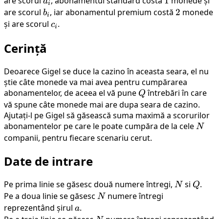
are scorul
a_i
, abonamentul standard costă
1
1
monede și
a
i
are scorul
b_i
, iar abonamentul premium costă
2
2
monede
b
i
și are scorul
c_i
.
c
i
Cerință
Deoarece Gigel se duce la cazino în aceasta seara, el nu
știe câte monede va mai avea pentru cumpărarea
abonamentelor, de aceea el vă pune
Q
întrebări în care
Q
vă spune câte monede mai are dupa seara de cazino.
Ajutați-l pe Gigel să găsească suma maximă a scorurilor
abonamentelor pe care le poate cumpăra de la cele
N
N
companii, pentru fiecare scenariu cerut.
Date de intrare
Pe prima linie se găsesc două numere întregi,
N
si
Q
.
N
Q
Pe a doua linie se găsesc
N
numere întregi
N
reprezentând șirul
a
.
a