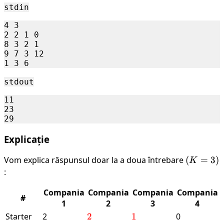
stdin
4 3

2 2 1 0

8 3 2 1

9 7 3 12

stdout
11 

23 

Explicație
Vom explica răspunsul doar la a doua întrebare
(K
(
=
3
)
K
=
:
3)
Compania
Compania
Compania
Compania
#
1
2
3
4
Starter
2
\textcolor{red}
2
\textcolor{red}
1
0