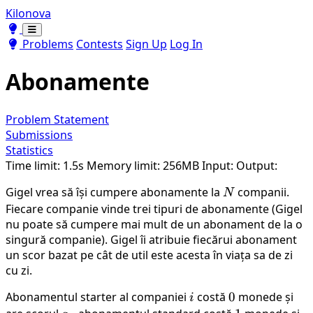
Kilonova
Toggle theme
Toggle theme
Problems
Contests
Sign Up
Log In
Abonamente
Problem Statement
Submissions
Statistics
Time limit: 1.5s
Memory limit: 256MB
Input:
Output:
Gigel vrea să își cumpere abonamente la
N
companii.
N
Fiecare companie vinde trei tipuri de abonamente (Gigel
nu poate să cumpere mai mult de un abonament de la o
singură companie). Gigel îi atribuie fiecărui abonament
un scor bazat pe cât de util este acesta în viața sa de zi
cu zi.
Abonamentul starter al companiei
i
costă
0
0
monede și
i