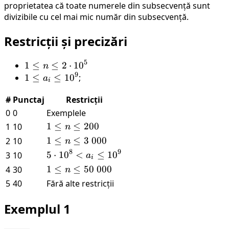
proprietatea că toate numerele din subsecvență sunt
divizibile cu cel mai mic număr din subsecvență.
Restricții și precizări
5
1
1
≤
≤
2
⋅
1
0
n
9
\leq
1
1
≤
≤
1
0
;
a
i
n
\leq
#
Punctaj
Restricții
\leq
a_i
2
0
0
\leq
Exemplele
\cdot
10^9
1
1
≤
≤
200
1
10
n
10^5
\leq
1
1
≤
≤
3
000
2
10
n
n
\leq
8
9
5
5
⋅
1
0
<
≤
1
0
3
10
a
i
\leq
n
\cdot
1
1
≤
≤
50
000
4
30
n
200
\leq
10^8
\leq
5
40
Fără alte restricții
3\
< a_i
n
000
\leq
\leq
Exemplul 1
10^9
50\
000