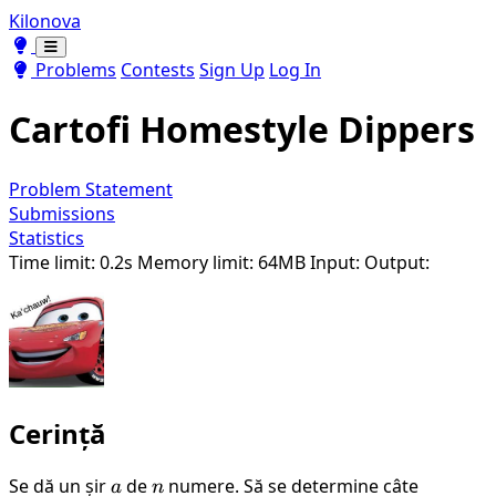
Kilonova
Toggle theme
Toggle theme
Problems
Contests
Sign Up
Log In
Cartofi Homestyle Dippers
Problem Statement
Submissions
Statistics
Time limit: 0.2s
Memory limit: 64MB
Input:
Output:
Cerință
Se dă un șir
a
de
n
numere. Să se determine câte
a
n