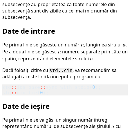
subsecvențe au proprietatea că toate numerele din
subsecvență sunt divizibile cu cel mai mic număr din
subsecvență.
Date de intrare
Pe prima linie se găsește un număr
n
, lungimea șirului
a
.
n
a
Pe a doua linie se găsesc
n
numere separate prin câte un
n
spațiu, reprezentând elementele șirului
a
.
a
Dacă folosiți citire cu
, vă recomandăm să
std::cin
adăugați aceste linii la începutul programului:
std
::
ios_base
::
sync_with_stdio
(
0
);
std
::
cin
.
tie
(
0
);
Date de ieșire
Pe prima linie se va găsi un singur număr întreg,
reprezentând numărul de subsecvențe ale șirului
a
cu
a