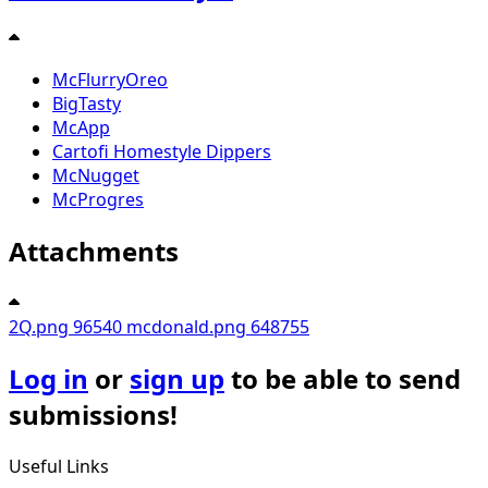
McFlurryOreo
BigTasty
McApp
Cartofi Homestyle Dippers
McNugget
McProgres
Attachments
2Q.png
96540
mcdonald.png
648755
Log in
or
sign up
to be able to send
submissions!
Useful Links