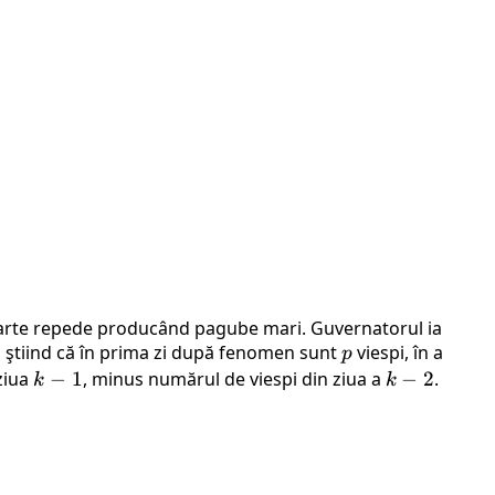
oarte repede producând pagube mari. Guvernatorul ia
e, ştiind că în prima zi după fenomen sunt
p
viespi, în a
p
ziua
k-
−
1
, minus numărul de viespi din ziua a
k-
−
2
.
k
k
1
2