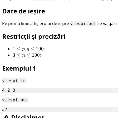
Date de ieșire
Pe prima linie a fișierului de ieșire
se va găsi
viespi.out
Restricții și precizări
1
1
≤
,
≤
100
;
p
q
\leq
3
3
≤
≤
100
;
n
p, q
\leq
Exemplul 1
\leq
n
100
\leq
100
viespi.in
viespi.out
Disclaimer