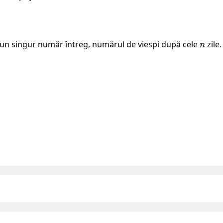
 un singur număr întreg, numărul de viespi după cele
n
zile.
n