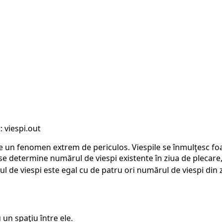
 viespi.out
e un fenomen extrem de periculos. Viespile se înmulţesc f
 se determine numărul de viespi existente în ziua de plecar
 de viespi este egal cu de patru ori numărul de viespi din 
 un spaţiu între ele.