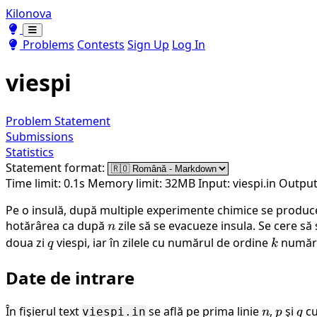
Kilonova
Toggle theme
Toggle theme
Problems
Contests
Sign Up
Log In
viespi
Problem Statement
Submissions
Statistics
Statement format:
Time limit: 0.1s
Memory limit: 32MB
Input: viespi.in
Output:
Pe o insulă, după multiple experimente chimice se produc
hotărârea ca după
n
zile să se evacueze insula. Se cere să
n
doua zi
q
viespi, iar în zilele cu numărul de ordine
k
numărul
q
k
Date de intrare
În fişierul text
se află pe prima linie
n
,
p
şi
q
cu
viespi.in
n
p
q