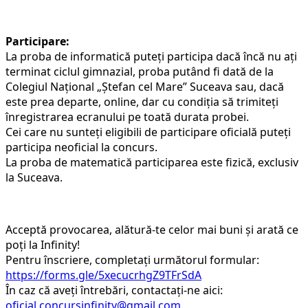
Participare:
La proba de informatică puteți participa dacă încă nu ați
terminat ciclul gimnazial, proba putând fi dată de la
Colegiul Național „Ștefan cel Mare” Suceava sau, dacă
este prea departe, online, dar cu condiția să trimiteți
înregistrarea ecranului pe toată durata probei.
Cei care nu sunteți eligibili de participare oficială puteți
participa neoficial la concurs.
La proba de matematică participarea este fizică, exclusiv
la Suceava.
Acceptă provocarea, alătură-te celor mai buni și arată ce
poți la Infinity!
Pentru înscriere, completați următorul formular:
https://forms.gle/5xecucrhgZ9TFrSdA
În caz că aveți întrebări, contactați-ne aici:
oficial.concursinfinity@gmail.com
.