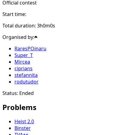
Official contest
Start time:
Total duration: 3h0m0s
Organised by:
RaresPOinaru
Super_T
Mircea
ciprians
stefannita
rodutudor
Status: Ended
Problems
Heist 2.0
Binster
TVA++