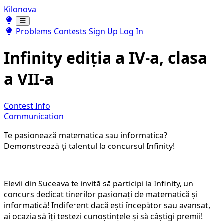
Kilonova
Toggle theme
Toggle theme
Problems
Contests
Sign Up
Log In
Infinity ediția a IV-a, clasa
a VII-a
Contest Info
Communication
Te pasionează matematica sau informatica?
Demonstrează-ți talentul la concursul Infinity!
Elevii din Suceava te invită să participi la Infinity, un
concurs dedicat tinerilor pasionați de matematică și
informatică! Indiferent dacă ești începător sau avansat,
ai ocazia să îți testezi cunoștințele și să câștigi premii!