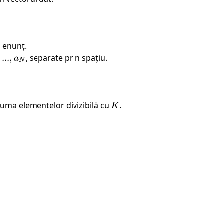
n enunț.
,
...
,
, separate prin spațiu.
a
N
suma elementelor divizibilă cu
K
.
K