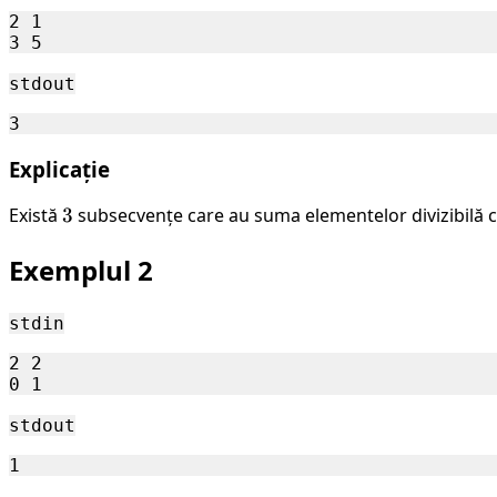
000
2 1

stdout
Explicație
Există
3
3
subsecvențe care au suma elementelor divizibilă 
Exemplul 2
stdin
2 2

stdout