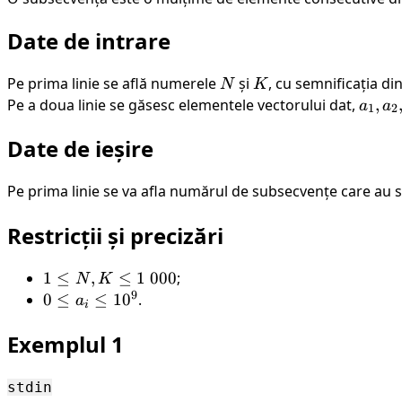
a_N
Date de intrare
Pe prima linie se află numerele
N
și
K
, cu semnificația di
N
K
Pe a doua linie se găsesc elementele vectorului dat,
a_1,
,
a
a
1
2
a_2,
Date de ieșire
...,
a_N
Pe prima linie se va afla numărul de subsecvențe care au 
Restricții și precizări
1
1
≤
,
≤
1
000
;
N
K
9
\leq
0
0
≤
≤
1
0
.
a
i
N,
\leq
Exemplul 1
K
a_i
\leq
\leq
1 \
10^9
stdin