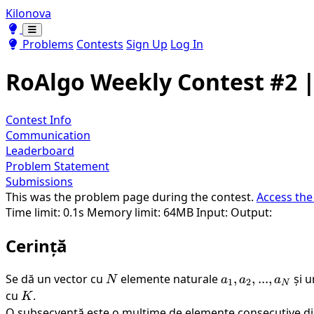
Kilonova
Toggle theme
Toggle theme
Problems
Contests
Sign Up
Log In
RoAlgo Weekly Contest #2 |
Contest Info
Communication
Leaderboard
Problem Statement
Submissions
This was the problem page during the contest.
Access the
Time limit: 0.1s
Memory limit: 64MB
Input:
Output:
Cerință
Se dă un vector cu
N
elemente naturale
a_1,
,
,
...
,
și u
N
a
a
a
1
2
N
a_2,
cu
K
.
K
...,
O subsecvență este o mulțime de elemente consecutive din