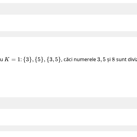
cu
K
=
1
:
\
{
3
}
,
{
5
}
,
{
3
,
5
}
, căci numerele
3,
3
,
5
și
8
8
sunt divi
K
=
{3\},
5
1
\
{5\},
\{3,
5\}