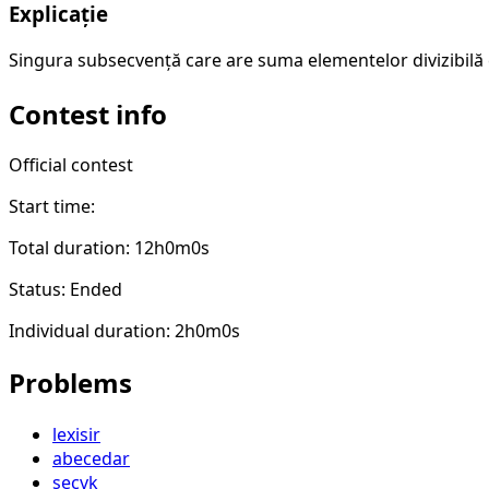
Explicație
Singura subsecvență care are suma elementelor divizibilă
Contest info
Official contest
Start time:
Total duration: 12h0m0s
Status: Ended
Individual duration: 2h0m0s
Problems
lexisir
abecedar
secvk