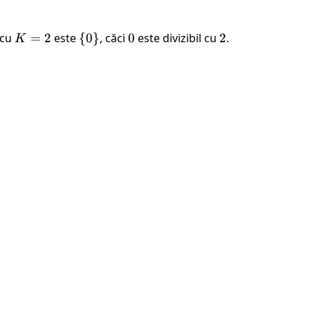
 cu
K
=
2
este
\
{
0
}
, căci
0
0
este divizibil cu
2
2
.
K
=
{0\}
2