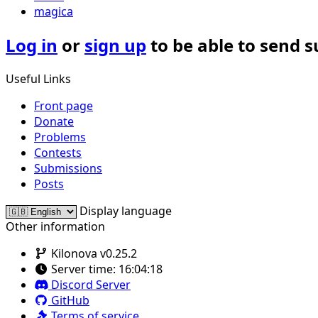
magica
Log in
or
sign up
to be able to send 
Useful Links
Front page
Donate
Problems
Contests
Submissions
Posts
Display language
Other information
Kilonova v0.25.2
Server time:
16:04:18
Discord Server
GitHub
Terms of service