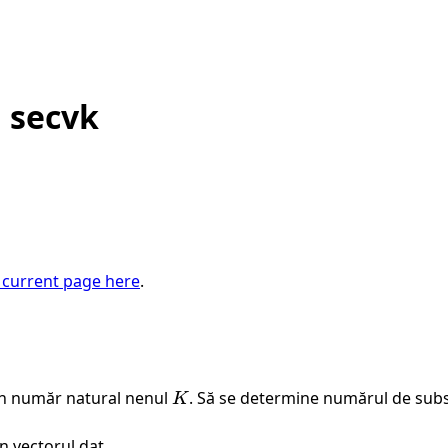
 secvk
 current page here
.
n număr natural nenul
K
. Să se determine numărul de subs
K
 vectorul dat.